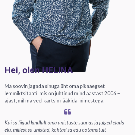
Hei, olen HELINA
Ma soovin jagada sinuga üht oma pikaaegset
lemmiktsitaati, mis on juhtinud mind aastast 2006 –
ajast, mil ma veel kartsin rääkida inimestega.
Kui sa liigud kindlalt oma unistuste suunas ja julged elada
elu, millest sa unistad, kohtad sa edu ootamatult