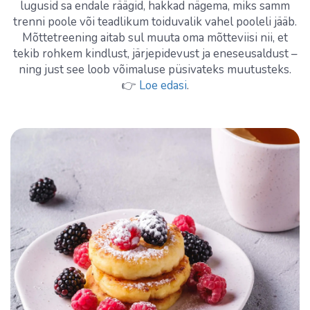
lugusid sa endale räägid, hakkad nägema, miks samm
trenni poole või teadlikum toiduvalik vahel pooleli jääb.
Mõttetreening aitab sul muuta oma mõtteviisi nii, et
tekib rohkem kindlust, järjepidevust ja eneseusaldust –
ning just see loob võimaluse püsivateks muutusteks.
👉
Loe edasi
.