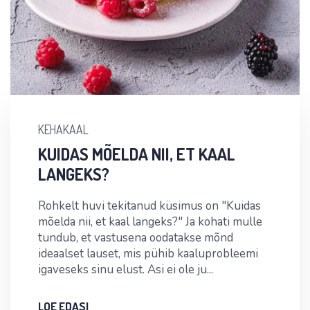
KEHAKAAL
KUIDAS MÕELDA NII, ET KAAL
LANGEKS?
Rohkelt huvi tekitanud küsimus on "Kuidas
mõelda nii, et kaal langeks?" Ja kohati mulle
tundub, et vastusena oodatakse mõnd
ideaalset lauset, mis pühib kaaluprobleemi
igaveseks sinu elust. Asi ei ole ju...
LOE EDASI