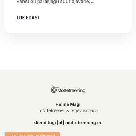
vahel oli parasjagu suur ajavahe, ...
LOE EDASI
Helina Mägi
mõttetreener & tegevus
coach
klienditugi [at] mottetreening.ee