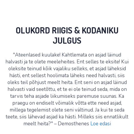
OLUKORD RIIGIS & KODANIKU
JULGUS
"Ateenlased kuulake! Kahtlemata on asjad läinud
halvasti ja te olete meeleheites. Ent selles te eksite! Kui
oleksite teinud kõik vajaliku selleks, et asjad läheksid
hästi, ent sellest hoolimata läheks need halvasti, siis
oleks teil põhjust meelt heita. Ent seni on asjad läinud
halvasti vaid seetõttu, et te ei ole teinud seda, mida on
tarvis teha asjade liikumiseks paremuse suunas. Ka
praegu on endiselt võimalik võtta ette need asjad,
millega tegelemist olete seni vältinud. Ja kui te seda
teete, siis lähevad asjad ka hästi. Milleks siis ennatlikult
meelt heita?" – Demosthenes
Loe edasi