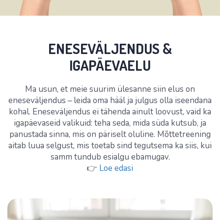
ENESEVÄLJENDUS &
IGAPÄEVAELU
Ma usun, et meie suurim ülesanne siin elus on
eneseväljendus – leida oma hääl ja julgus olla iseendana
kohal. Eneseväljendus ei tähenda ainult loovust, vaid ka
igapäevaseid valikuid: teha seda, mida süda kutsub, ja
panustada sinna, mis on päriselt oluline. Mõttetreening
aitab luua selgust, mis toetab sind tegutsema ka siis, kui
samm tundub esialgu ebamugav.
👉
Loe edasi