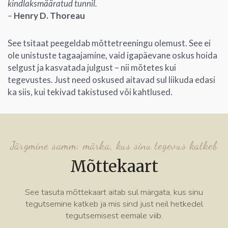
kindlaksmääratud tunnil.
–
Henry D. Thoreau
See tsitaat peegeldab mõttetreeningu olemust. See ei
ole unistuste tagaajamine, vaid igapäevane oskus hoida
selgust ja kasvatada julgust – nii mõtetes kui
tegevustes. Just need oskused aitavad sul liikuda edasi
ka siis, kui tekivad takistused või kahtlused.
Järgmine samm: märka, kus sinu tegevus katkeb
Mõttekaart
See tasuta mõttekaart aitab sul märgata, kus sinu
tegutsemine katkeb ja mis sind just neil hetkedel
tegutsemisest eemale viib.